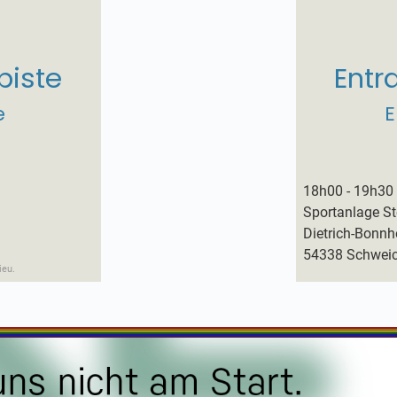
piste
Entr
e
E
18h00 - 19h30
Sportanlage S
Dietrich-Bonnho
54338 Schwei
ieu.