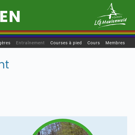
REN
gères
Entraînement
Courses à pied
Cours
Membres
nt