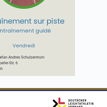
aînement sur piste
ntraînement guidé
Vendredi
tefan Andres Schulzentrum
efer-Str. 6
ch