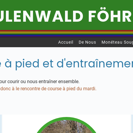
ULEN­WALD FÖH
Accueil
De Nous
Monéteau Sou
 à pied et d'entraîneme
ur courir ou nous entraîner ensemble.
onc à le rencontre de course à pied du mardi.