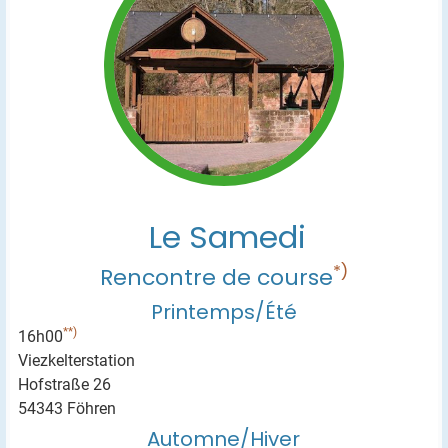
Le Samedi
*)
Rencontre de course
Printemps/Été
**)
16h00
Viezkelterstation
Hofstraße 26
54343 Föhren
Automne/Hiver