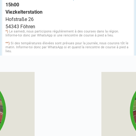
15h00
Viezkelterstation
Hofstraße 26
54343 Föhren
*)
Le samedi, nous participons régulièrement à des courses dans la région.
Informe-toi donc par WhatsApp si une rencontre de course à pied a lieu.
**)
Si des températures élevées sont prévues pour la journée, nous courons tôt le
matin. Informe-toi donc par WhatsApp si et quand la rencontre de course à pied a
lieu.